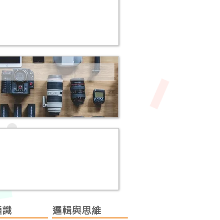
通識
邏輯與思維