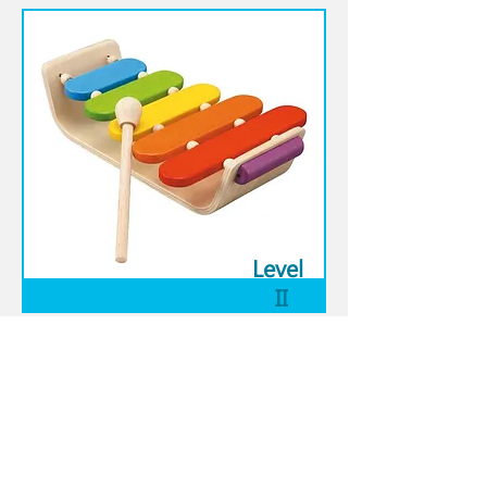
Level
II
Musikids 幼兒學前音樂英語證書
Playgroup
服務條款
| 一般報名須知
|
使用條款 |
私隱政策
| 免責聲
明