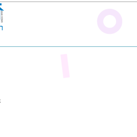
eLearning網上學習
預約評估/立即體驗
專欄．資源
k