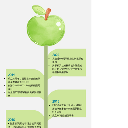
2024
為超過600間學校提供到校課程
服務
​與學校及社福機構協作關愛社
區計劃
​​，當中包括於中環街市
舉辦敘事攝影展
2019
成立20周年，體驗卓師服務的學
員及教師超過200,000
​創辦CAMPUS TV 2.0流動校園電
視台
​為超過300間學校提供到校課程服
務
2013
ETC卓越正向「思‧為」組派出
多個隊伍參賽MSF無國界醫生
野外定向
​成立RC遙控模型學會
2010
• 首席顧問羅志華博士於消閒雜
誌《TALKTOWN》撰寫親子專欄