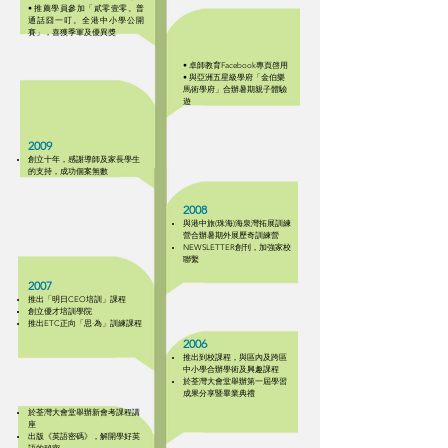
• 推薦學員參加「貳零壹零。普
通話囧一叮。全港中小學公開
賽」，喜獲季軍及優異獎
• 卓師教育Facebook專頁啓用
• 與亞洲五星級學府「金伯樂
馬術學府」合辦暑期親子體驗
遊
2009
創立十年，感謝導師及家長學生
的支持，成功個案無數
2008
與港中旅(珠海)海泉灣拓展訓練
營合辦暑期外展歷奇訓練營
NEWSLETTER創刊，加強家校
聯繫
2007
推出「明日CEO培訓」課程
創立優才培訓學院
推出ETC正向「思‧為」訓練課程
2006
推出到校課程，與區內及跨區
中小學合辦學術及興趣課程
於荃灣大會堂舉辦第一屆學習
成果分享暨畢業典禮
於荃灣大會堂舉辦新會考課程講
座
出版《英語密碼》，解開學好英