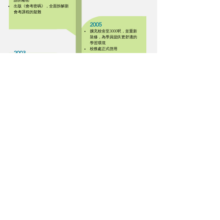
語的秘密
出版《會考密碼》，全面拆解新
會考課程的疑難
2005
擴充校舍至3000呎，並重新
裝修，為學員提供更舒適的
學習環境
校務處正式啓用
2003
與中華書局首次合作，舉辦大型
親子講座
獲教育局批核，註冊成全日制補
習學校
所有課室均配置「光觸媒」空氣
清新機及獨立抽濕機，確保學習
環境清潔衛生
2002
引入綜合評估系統，全面照顧
學員及家長需要
所有導師均須按受職前及定期
1999
培訓
99年創立卓師教育，當時教室只
有350呎
開創區內1對1至4度身訂造補習模
式
獨創「牛津」英語文法全攻略課
程