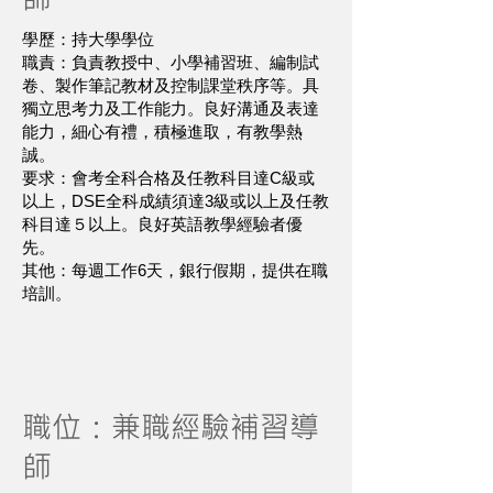
學歷：持大學學位
職責：
負責教授中、小學補習班、編制試
卷、製作筆記教材及控制課堂秩序等。具
獨立思考力及工作能力。良好溝通及表達
能力，細心有禮，積極進取，有教學熱
誠。
要求：會考全科合格及任教科目達C級或
以上，DSE全科成績須達3級或以上及任教
科目達５以上。良好英語教學經驗者優
先。
其他：每週工作6天，銀行假期，提供在職
培訓。
職位：兼職經驗補習導
師