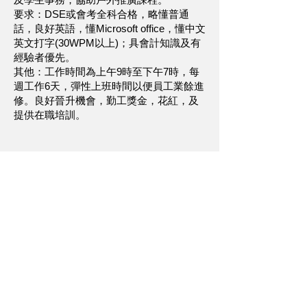
要求：DSE或會考全科合格，略懂普通
話，良好英語，懂Microsoft office，懂中文
英文打字(30WPM以上)；具會計知識及有
經驗者優先。
其他：工作時間為上午9時至下午7時，每
週工作6天，彈性上班時間以便員工業餘進
修。
良好晉升機會，勤工獎金，花紅，及
提供在職培訓。
職位：各類興趣班導師
資歷：所屬課程專業 (有專業資格認可者優
先)
說明：
具獨立思考及工作能力，良好溝通及表達
能力。細心有禮，積極進取，有教學熱
誠。
​申請時請詳列技能專業性和經驗等資料。