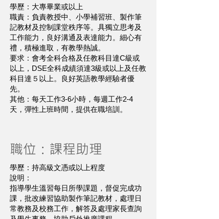
學歷：大專畢業或以上
職責：負責教授中、小學補習班、製作筆
記教材及控制課堂秩序等。具獨立思考及
工作能力，良好溝通及表達能力。細心有
禮，積極進取，有教學熱誠。
要求：會考全科合格及任教科目達C級或
以上，DSE全科成績須達3級或以上及任教
科目達５以上。良好英語教學經驗者優
先。
其他：每天工作3-6小時，每週工作2-4
天，彈性上班時間，提供在職培訓。
職位：課程助理
學歷：持高級文憑或以上程度
說明：
指導學生溫習每日所學課題，督促完成功
課，批改練習協助製作筆記教材，處理日
常教務及校務工作，解答及處理家長查詢
及學生事務，協助戶外推廣課程。