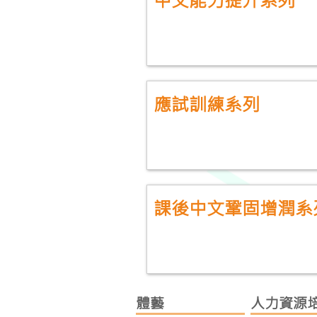
應試訓練系列
課後中文鞏固增潤系
體藝
人力資源