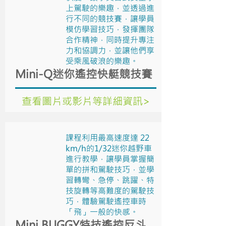
上駕駛的樂趣，並透過進
行不同的競技賽，讓學員
模仿學習技巧，發揮團隊
合作精神，同時提升專注
力和協調力，並讓他們享
受乘風破浪的樂趣。
Mini-Q迷你遙控快艇競技賽
查看圖片或影片等詳細資訊>
課程利用最高速度達 22
km/h的1/32迷你越野車
進行教學，讓學員掌握簡
單的拼和駕駛技巧，並學
習轉彎、急停、跳躍、特
技旋轉等高難度的駕駛技
巧，體驗駕駛遙控車時
「飛」一般的快感。
Mini BUGGY特技遙控反斗