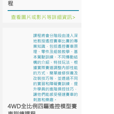
程
查看圖片或影片等詳細資訊>
課程將會分階段由淺入深
地教授遙控賽車比賽的專
業知識，包括遙控賽車原
理、零件及組裝教學、基
本駕駛訓練、不同傳動結
構的介紹、特技玩法、根
據實際賽道調整內部性能
的方式、簡單維修保養及
改裝技巧等，並透過不同
的實習和障礙賽訓練，提
升學員的進階操控技巧，
讓他們能感受極速賽車的
刺激和樂趣。
4WD全比例四驅遙控模型賽
車訓練課程