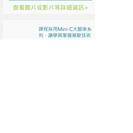
查看圖片或影片等詳細資訊>
課程採用Mini-C大腳車系
列，讓學員掌握駕駛技術
及操作竅門，並透過不同
的障礙賽，加強團隊合作
的精神，學習解決問題的
方法，全面提升解難能
力，同時體會披荊斬棘、
跨越障礙的成功感。
Mini-C大腳遙控模型車越野
歷奇挑戰賽
查看圖片或影片等詳細資訊>
課程採用全機身保護結
構、安全耐摔之四軸遙控