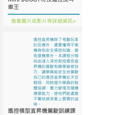
車王
查看圖片或影片等詳細資訊>
遙控直昇機除了考驗玩家
的反應外，還要懂得平衡
機身和安全操控知識，避
免墜機意外。本課程分階
段由淺入深地教授遙控直
昇機的駕駛和簡單維修技
巧，讓學員能安全地駕駛
自己的遙控直昇機在天空
翱翔，同時提升學員的肢
體協調、壓力管理及隨機
應變能力，使他們能處變
不驚地感受衝上雲霄的滋
味。
遙控模型直昇機駕駛訓練課