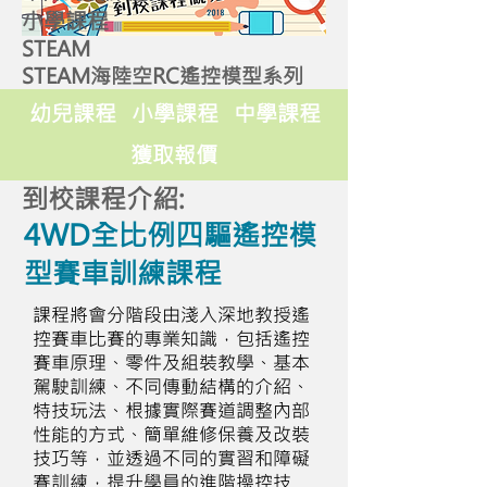
小學課程
STEAM
STEAM海陸空RC遙控模型系列
幼兒課程
小學課程
中學課程
獲取報價
到校課程介紹:
4WD全比例四驅遙控模
型賽車訓練課程
課程將會分階段由淺入深地教授遙
控賽車比賽的專業知識，包括遙控
賽車原理、零件及組裝教學、基本
駕駛訓練、不同傳動結構的介紹、
特技玩法、根據實際賽道調整內部
性能的方式、簡單維修保養及改裝
技巧等，並透過不同的實習和障礙
賽訓練，提升學員的進階操控技