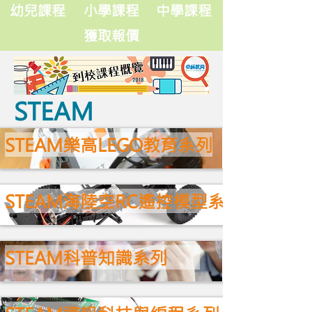
卓師到校課程概覽
幼兒課程
小學課程
中學課程
獲取報價
STEAM
STEAM樂高LEGO教育系列
STEAM海陸空RC遙控模型系列
STEAM科普知識系列