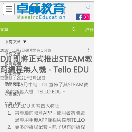
文章
註冊
所有文章
2018年11月2日
讀畢需時 1 分鐘
所有文章
DJI 即將正式推出STEAM教
教育專欄
育編程無人機 - Tello EDU
教案分享
已更新：
2021年3月18日
最新消息
2018年5月中旬，DJI宣佈了其STEAM教
育的新無人機- TELLO EDU。
好書推介
知識共享
TELLO EDU 將有四大特色-
其專屬的教育APP - 使用者將能透
過專用手機APP編程與控制TELLO
更多的編程配套 - 除了現有的編程