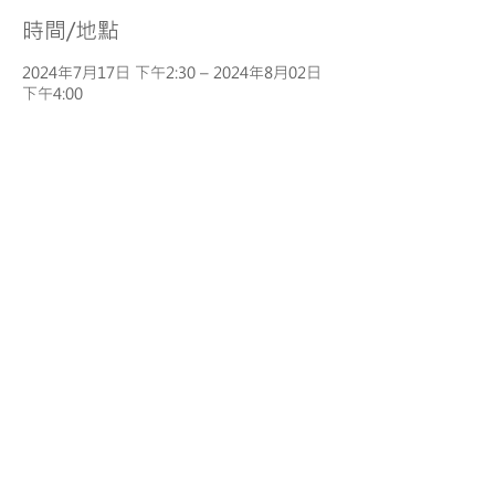
時間/地點
2024年7月17日 下午2:30 – 2024年8月02日
下午4:00
中華基督教會銘賢書院, 香港九龍石硤尾偉智
街1號
分享
服務條款
| 一般報名須知
|
使用條款 |
私隱政策
| 免責聲
明
© Copyright. Maestro Education Center
O/B Maestro Education Limited
1999-2022
. All rights reserved
​香港 荃灣大河道99 號99廣場 9樓
9/F, 99 Plaza, 99 Tai Ho Rd., Tsuen Wan, Hong Kong