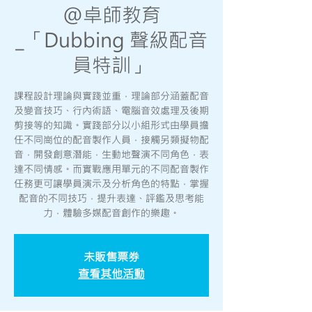
@卓師教育
_「Dubbing 聲級配音
員特訓」
課程設計理論與實踐並重，理論部分涵蓋配音
及變音技巧、行內術語、電腦音效處理及後期
剪接等的知識。實踐部分以小組形式由學員擔
任不同崗位的配音製作人員，接觸另類擬物配
音，開發創意潛能，生動地聲演不同角色，表
達不同情感。而實戰應用單元的不同配音製作
任務更可讓學員演示及分析角色的特點，掌握
配音的不同技巧，提升表達、評鑑及思考能
力，體驗多媒配音創作的樂趣。
未販售票券
查看其他活動