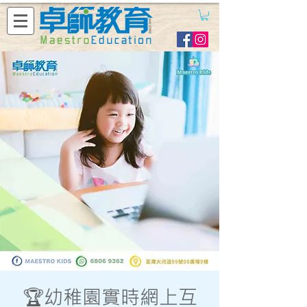
🏆幼稚園實時網上互