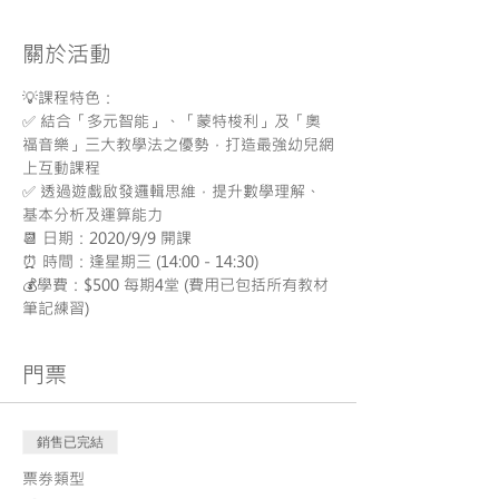
關於活動
💡課程特色：
✅ 結合「多元智能」、「蒙特梭利」及「奧
福音樂」三大教學法之優勢，打造最強幼兒網
上互動課程
✅ 透過遊戲啟發邏輯思維，提升數學理解、
基本分析及運算能力
📆 日期：2020/9/9 開課
⏰ 時間：逢星期三 (14:00 - 14:30)
💰學費：$500 每期4堂 (費用已包括所有教材
筆記練習)
門票
銷售已完結
票券類型