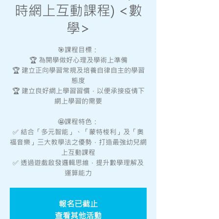
時網上互動課程) <數
學>
🎯課程目標：
🏆 為開學做好心理及學術上準備
🏆 建立正向學習常規及培養自律自主的學習
態度
🏆 建立良好網上學習習慣，以便承接疫情下
網上學習的需要
🤩課程特色：
✅ 結合「多元智能」、「蒙特梭利」及「奧
福音樂」三大教學法之優勢，打造最強幼兒網
上互動課程
✅ 透過遊戲啟發邏輯思維，提升數學理解及
運算能力
報名已截止
查看其他活動