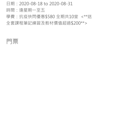
日期：2020-08-18 to 2020-08-31
時間：逢星期一至五
學費：抗疫快閃優惠$580 全期共10堂  <**送
全套課程筆記練習及教材價值超過$200**>
門票
銷售已完結
票券類型
幼稚園開學預備班 <數學>
更多資訊
價格
HK$580.00
分享