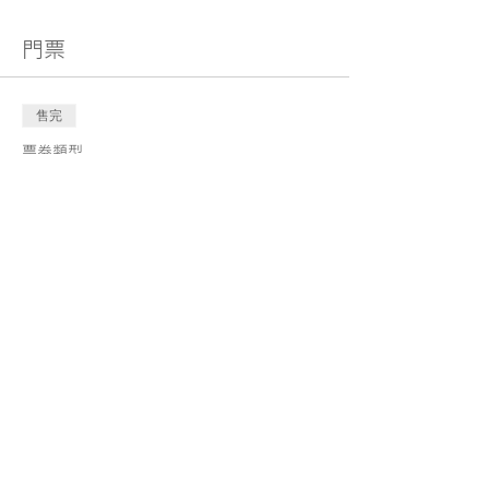
門票
售完
票券類型
幼稚園開學實時網上互動課程 <
英文>
更多資訊
價格
HK$580.00
此活動門票已售完
分享