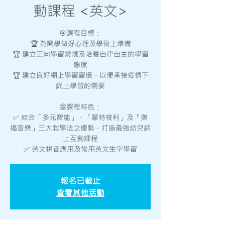
動課程 <英文>
🎯課程目標：
🏆 為開學做好心理及學術上準備
🏆 建立正向學習常規及培養自律自主的學習
態度
🏆 建立良好網上學習習慣，以便承接疫情下
網上學習的需要
🤩課程特色：
✅ 結合「多元智能」、「蒙特梭利」及「奧
福音樂」三大教學法之優勢，打造最強幼兒網
上互動課程
✅ 英文拼音應用及常用英文生字學習
報名已截止
查看其他活動