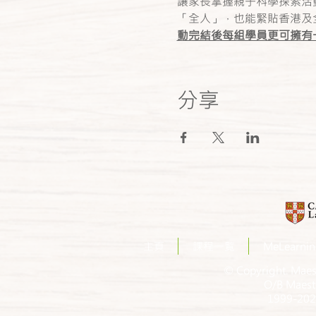
讓家長掌握親子科學探索活
「全人」，也能緊貼香港及
動完結後每組學員更可擁有一
分享
主頁
課程一覧
MeLearn
© Copyright. Maes
O/B Maest
1999-2022