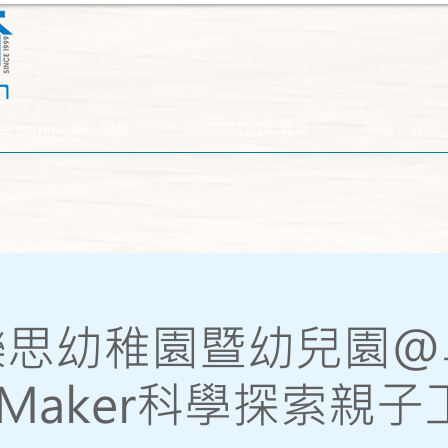
eLearning網上學習
預約評估/立即體驗
專欄．資源
樂思幼稚園暨幼兒園@
AMaker科學探索親