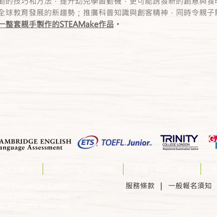
動的技巧和方法，提升幼兒學習動機，更可能誘發新的創意與發
全球教育發展的新趨勢；推廣科普知識與創客精神，同時令親子
整套親手製作的STEAMake作品
。
ing網上學習
預約評估/立即體驗
專欄．資源．專訪
tro Education Center
服務條款
| 一般報名須
ro Education Limited
. All rights reserved