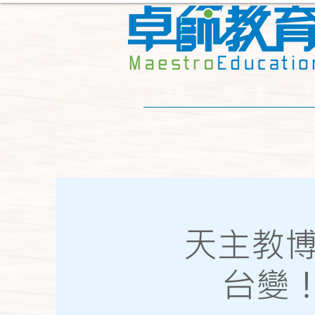
主頁
課程一覧
M
天主教博
台變