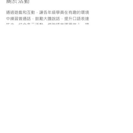
關於活動
通過遊戲和互動，讓各年級學員在有趣的環境
中練習普通話，鼓勵大膽說話，提升口語表達
能力。結合多元活動，增強語言運用信心，讓
學習普通話成為一種樂趣，而非壓力。
分享
服務條款
| 一般報名須知
|
使用條款 |
私隱政策
| 免責聲
明
© Copyright. Maestro Education Center
O/B Maestro Education Limited
1999-2022
. All rights reserved
​香港 荃灣大河道99 號99廣場 9樓
9/F, 99 Plaza, 99 Tai Ho Rd., Tsuen Wan, Hong Kong
Tel: 2439 6999