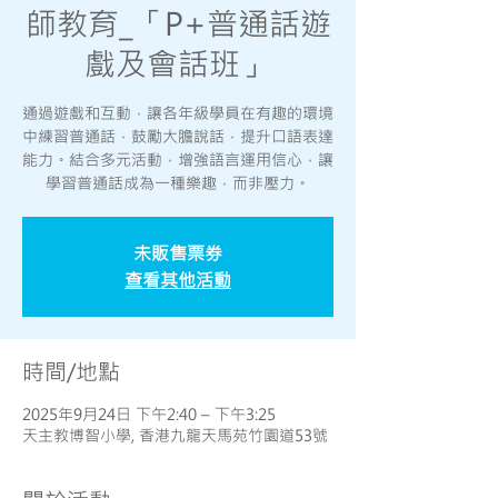
師教育_「P+普通話遊
戲及會話班」
通過遊戲和互動，讓各年級學員在有趣的環境
中練習普通話，鼓勵大膽說話，提升口語表達
能力。結合多元活動，增強語言運用信心，讓
學習普通話成為一種樂趣，而非壓力。
未販售票券
查看其他活動
時間/地點
2025年9月24日 下午2:40 – 下午3:25
天主教博智小學, 香港九龍天馬苑竹園道53號