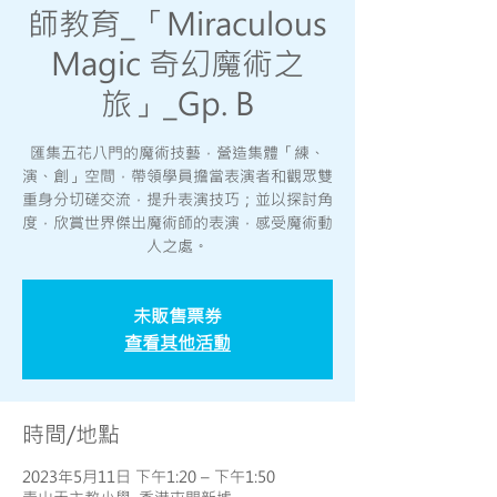
師教育_「Miraculous
Magic 奇幻魔術之
旅」_Gp. B
匯集五花八門的魔術技藝，營造集體「練、
演、創」空間，帶領學員擔當表演者和觀眾雙
重身分切磋交流，提升表演技巧；並以探討角
度，欣賞世界傑出魔術師的表演，感受魔術動
人之處。
未販售票券
查看其他活動
時間/地點
2023年5月11日 下午1:20 – 下午1:50