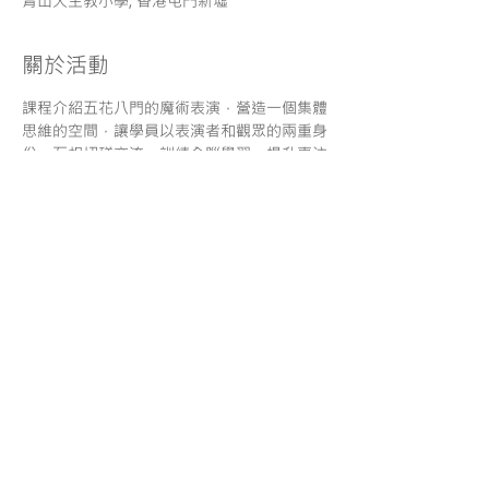
青山天主教小學, 香港屯門新墟
關於活動
課程介紹五花八門的魔術表演，營造一個集體
思維的空間，讓學員以表演者和觀眾的兩重身
份，互相切磋交流，訓練全腦學習，提升專注
力及表演技巧，學習克服恐懼，建立正面面對
失敗的勇...
分享
服務條款
| 一般報名須知
|
使用條款 |
私隱政策
| 免責聲
明
© Copyright. Maestro Education Center
O/B Maestro Education Limited