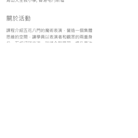
青山天主教小學, 香港屯門新墟
關於活動
課程介紹五花八門的魔術表演，營造一個集體
思維的空間，讓學員以表演者和觀眾的兩重身
份，互相切磋交流，訓練全腦學習，提升專注
力及表演技巧，學習克服恐懼，建立正面面對
失敗的勇...
分享
服務條款
| 一般報名須知
|
使用條款 |
私隱政策
| 免責聲
明
© Copyright. Maestro Education Center
O/B Maestro Education Limited