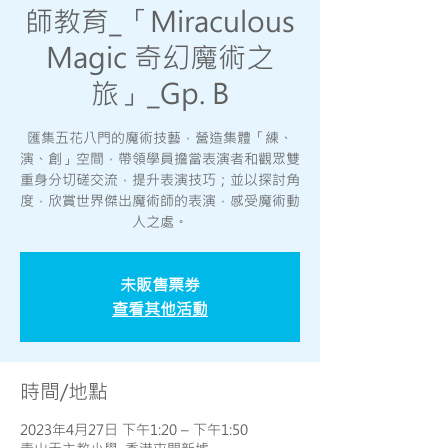
師教育_「Miraculous
Magic 奇幻魔術之
旅」_Gp. B
匯集五花八門的魔術技藝，營造集體「練、
演、創」空間，帶領學員擔當表演者和觀眾雙
重身分切磋交流，提升表演技巧；並以探討角
度，欣賞世界傑出魔術師的表演，感受魔術動
人之處。
未販售票券
查看其他活動
時間/地點
2023年4月27日 下午1:20 – 下午1:50