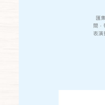
匯
間，
表演