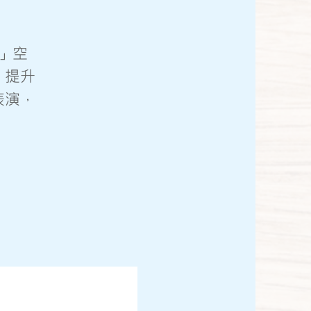
」空
，提升
表演，