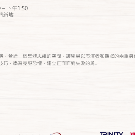
 – 下午1:50
門新墟
演，營造一個集體思維的空間，讓學員以表演者和觀眾的兩重身
巧，學習克服恐懼，建立正面面對失敗的勇...