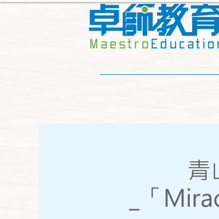
主頁
課程一覧
M
青
_「Mir