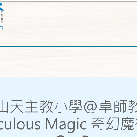
eLearning網上學習
預約評估/立即體驗
專欄．資源
山天主教小學@卓師
aculous Magic 奇