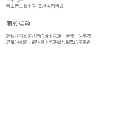
下午2:20
青山天主教小學, 香港屯門新墟
關於活動
課程介紹五花八門的魔術表演，營造一個集體
思維的空間，讓學員以表演者和觀眾的兩重身
份，互相切磋交流，訓練全腦學習，提升專注
力及表演技巧，學習克服恐懼，建立正面面對
失敗的勇...
分享
服務條款
| 一般報名須知
|
使用條款 |
私隱政策
| 免責聲
明