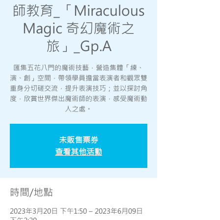
師教育_「Miraculous
Magic 奇幻魔術之
旅」_Gp.A
匯集五花八門的魔術技藝，營造集體「練、
演、創」空間，帶領學員擔當表演者和觀眾雙
重身分切磋交流，提升表演技巧；並以探討角
度，欣賞世界傑出魔術師的表演，感受魔術動
人之處。
未販售票券
查看其他活動
時間/地點
2023年3月20日 下午1:50 – 2023年6月09日