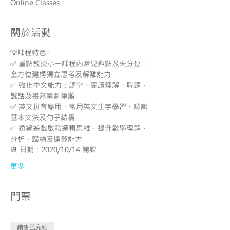
Online Classes
關於活動
💡課程特色：
✅ 重點教授小一課程內常見難點及失分位，
全方位建構獨立思考及解難能力
✅ 強化中文能力：認字、閱讀理解、聆聽、
說話及書寫筆劃筆順
✅ 英文拼音應用、常用英文生字學習、認識
基本文法及句子結構
✅ 透過遊戲啟發邏輯思維，提升數學理解、
分析、歸納及運算能力
📆 日期：2020/10/14 開課
更多
門票
銷售已完結