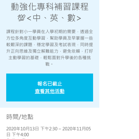
動強化專科補習課程
💯<中、英、數>
課程針對小一學員在入學初期的需要，透過全
方位多角度互動學習，幫助學員及早掌握一些
較艱深的課題，穩定學習及考試表現，同時提
升正向思維及獨立解難能力，避免依賴，打好
主動學習的基礎，輕鬆面對升學後的各種挑
戰。
報名已截止
查看其他活動
時間/地點
2020年10月13日 下午2:30 – 2020年11月05
日 下午4:00