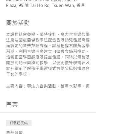
Plaza, 99 號 Tai Ho Rd, Tsuen Wan, 香港
關於活動
本課程結合奧福、蒙特梭利、高大宜音樂教學
法及法國皮亞傑教學法配合香港幼兒發展需要
而製定的音樂英語課程。課程把握右腦黃金學
習期，利用音樂活動建立自律獨立學習模式、
培養正面學習態度及語言發展。同時以傳統及
開放式幼稚園模式教學，以便銜接升學需要及
於升學前了解孩子學習模式方便父母選擇適合
子女的學校。
主要內容：專注力音樂活動、繪畫水彩畫、提
升跟指示能力訓練、英語聽講訓練、Oxford
Reading Tree Lv1 共讀、獨立上課訓練、學
習情緒管理、動力沙沙遊、鋼片琴合奏
門票
對象：情緒較穩定及有參加Playgroup經驗的
22個⽉⾄未入讀幼稚園之幼兒
銷售已完結
(漸進式獨立上課 - 首三堂內按學生需
要由一位家長陪同上課)
票券類型