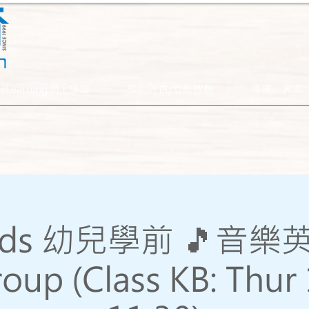
eLearning網上學習
預約評估/立即體驗
專欄．資源
kids 幼兒學前 🎵音
oup (Class KB: Thur