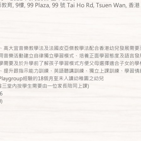
教育, 9樓, 99 Plaza, 99 號 Tai Ho Rd, Tsuen Wan, 香港
、高大宜音樂教學法及法國皮亞傑教學法配合香港幼兒發展需要
用音樂活動建立自律獨立學習模式、培養正面學習態度及語言發
學需要及於升學前了解孩子學習模式方便父母選擇適合子女的學
、提升跟指示能力訓練、英語聽講訓練、獨立上課訓練、學習情
aygroup經驗的18個⽉⾄未入讀幼稚園之幼兒
立上課 - 首三堂內按學生需要由一位家長陪同上課)
6
)