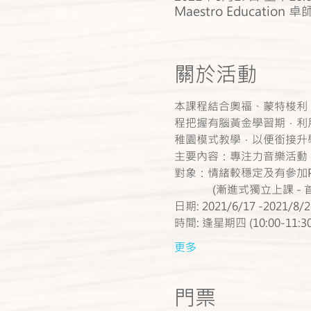
Maestro Education 卓師
關於活動
本課程結合奧福、蒙特梭利
程把握有腦黃金學習期，利
稚園模式教學，以便銜接升
主要內容：專注力音樂活動
對象：情緒較穩定及有參加Pl
           (漸進式獨
日期: 2021/6/17 -2021/8/2
時間: 逢星期四 (10:00-11:30
更多
門票