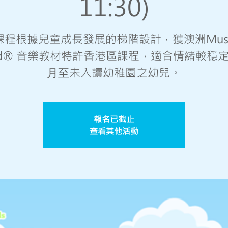
11:30)
課程根據兒童成長發展的梯階設計，獲澳洲Music
ild® 音樂教材特許香港區課程，適合情緒較穩定
⽉⾄未入讀幼稚園之幼兒。
報名已截止
查看其他活動