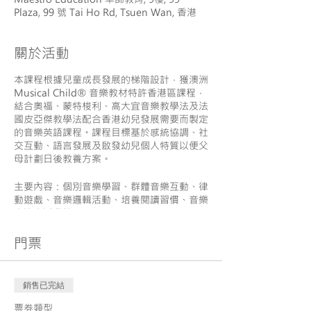
Plaza, 99 號 Tai Ho Rd, Tsuen Wan, 香港
關於活動
​本課程根據兒童成長發展的梯階設計，獲澳洲
Musical Child® 音樂教材特許香港區課程，
結合奧福、蒙特梭利、高大宜音樂教學法及法
國皮亞傑教學法配合香港幼兒發展需要而製定
的音樂英語課程。課程目標基於感統協調、社
交互動、語言發展及啟發幼兒個人特質以便父
母計劃日後教養方案。
主要內容：個別音樂學習、群體音樂互動、律
動遊戲、音樂邏輯活動、培養閱讀習慣、音樂
專注力活動等
門票
對象: 12個月至23個月幼兒 (每名學員需一位
家長陪同上課)
日期: 2021/8/05 -2021/10/07
銷售已完結
票券類型
時間: 逢星期四 (11:45-12:45)