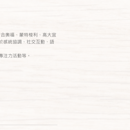
程，結合奧福、蒙特梭利、高大宜
於感統協調、社交互動、語
專注力活動等。