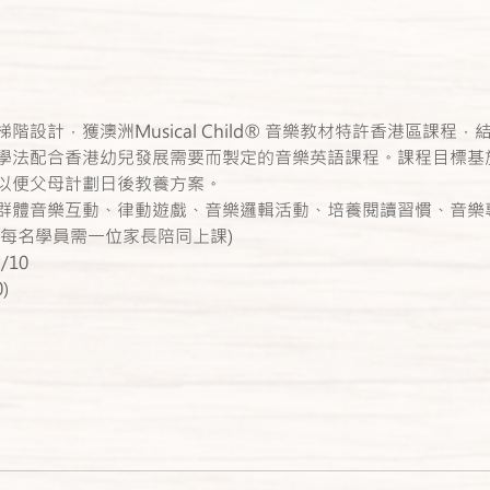
階設計，獲澳洲Musical Child® 音樂教材特許香港區課
學法配合香港幼兒發展需要而製定的音樂英語課程。課程目標基
以便父母計劃日後教養方案。
群體音樂互動、律動遊戲、音樂邏輯活動、培養閱讀習慣、音樂
兒 (每名學員需一位家長陪同上課)
/10
)