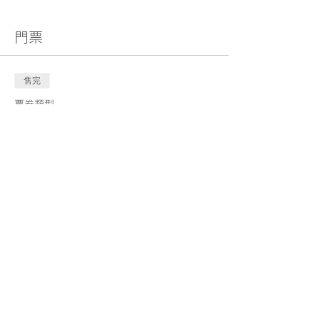
門票
售完
票券類型
Musikids幼兒親子音樂英語證
書Playgroup-A
更多資訊
價格
HK$2,500.00
此活動門票已售完
分享