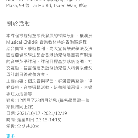
Plaza, 99 號 Tai Ho Rd, Tsuen Wan, 香港
關於活動
​本課程根據兒童成長發展的梯階設計，獲澳洲
Musical Child® 音樂教材特許香港區課程，
結合奧福、蒙特梭利、高大宜音樂教學法及法
國皮亞傑教學法配合香港幼兒發展需要而製定
的音樂英語課程。課程目標基於感統協調、社
交互動、語言發展及啟發幼兒個人特質以便父
母計劃日後教養方案。
主要內容：個別音樂學習、群體音樂互動、律
動遊戲、音樂邏輯活動、培養閱讀習慣、音樂
專注力活動等
對象: 12個月至23個月幼兒 (每名學員需一位
家長陪同上課)
日期: 2021/10/17 -2021/12/19
時間: 逢星期日 (13:15-14:15)
堂數: 全期共10堂
更多