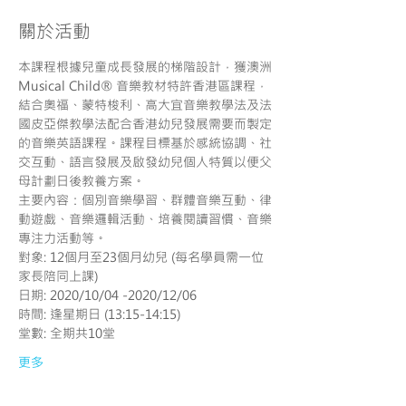
關於活動
​本課程根據兒童成長發展的梯階設計，獲澳洲
Musical Child® 音樂教材特許香港區課程，
結合奧福、蒙特梭利、高大宜音樂教學法及法
國皮亞傑教學法配合香港幼兒發展需要而製定
的音樂英語課程。課程目標基於感統協調、社
交互動、語言發展及啟發幼兒個人特質以便父
母計劃日後教養方案。
主要內容：個別音樂學習、群體音樂互動、律
動遊戲、音樂邏輯活動、培養閱讀習慣、音樂
專注力活動等。
對象: 12個月至23個月幼兒 (每名學員需一位
家長陪同上課)
日期: 2020/10/04 -2020/12/06
時間: 逢星期日 (13:15-14:15)
堂數: 全期共10堂
更多