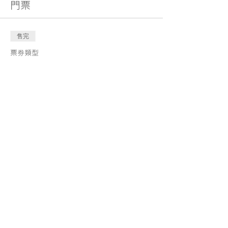
門票
售完
票券類型
Musikids 幼兒親子音樂英語證
書Playgroup-A
更多資訊
價格
HK$2,500.00
此活動門票已售完
分享