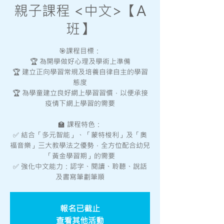
親子課程 <中文>【A
班】
🎯課程目標：
🏆 為開學做好心理及學術上準備
🏆 建立正向學習常規及培養自律自主的學習
態度
🏆 為學童建立良好網上學習習慣，以便承接
疫情下網上學習的需要
🏫 課程特色：
✅ 結合「多元智能」、「蒙特梭利」及「奧
福音樂」三大教學法之優勢，全方位配合幼兒
「黃金學習期」的需要
✅ 強化中文能力：認字、閱讀、聆聽、說話
及書寫筆劃筆順
報名已截止
查看其他活動