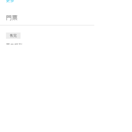
更多
門票
售完
票券類型
M-Kids 實時網上互動親子課程
<中文>【A班】
更多資訊
價格
HK$580.00
此活動門票已售完
分享