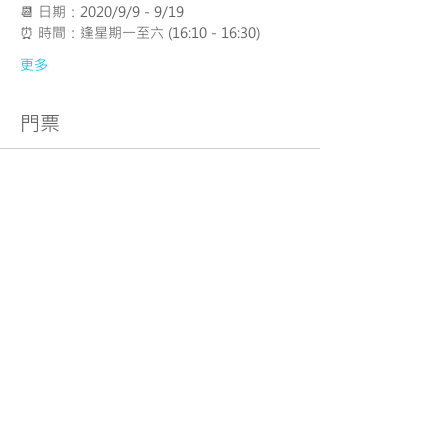
📆 日期：2020/9/9 - 9/19
⏰ 時間：逢星期一至六 (16:10 - 16:30)
更多
門票
銷售已完結
票券類型
M-Kids 實時網上互動親子課程
<數學>【B班】
更多資訊
價格
HK$580.00