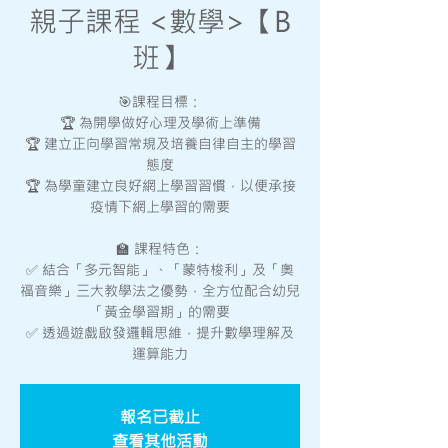
親子課程 <數學>【B
班】
🎯課程目標：
🏆 為開學做好心理及學術上準備
🏆 建立正向學習常規及培養自律自主的學習
態度
🏆 為學童建立良好網上學習習慣，以便承接
疫情下網上學習的需要
🏫 課程特色：
✅ 結合「多元智能」、「蒙特梭利」及「奧
福音樂」三大教學法之優勢，全方位配合幼兒
「黃金學習期」的需要
✅ 透過遊戲啟發邏輯思維，提升數學理解及
運算能力
報名已截止
查看其他活動