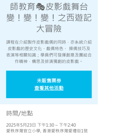
師教育🎭皮影戲舞台
變！變！變！之西遊記
大冒險
課程在介紹製作皮影戲偶的同時，亦系統介紹
皮影戲的歷史文化、戲偶特色、 操偶技巧及
表演等相關知識；學員們可發揮創意及團結合
作精神，構思及排演獨創的皮影戲。
未販售票券
查看其他活動
時間/地點
2025年5月23日 下午1:30 – 下午2:40
愛秩序灣官立小學, 香港愛秩序灣愛禮街1號