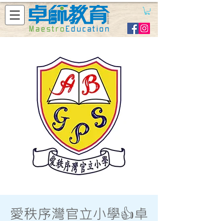
愛秩序灣官立小學👍卓