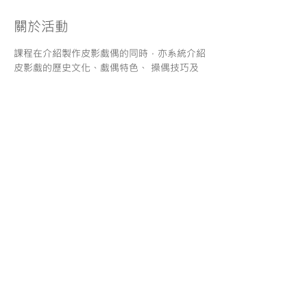
關於活動
課程在介紹製作皮影戲偶的同時，亦系統介紹
皮影戲的歷史文化、戲偶特色、 操偶技巧及
表演等相關知識；學員們可發揮創意及團結合
作精神，構思及排演獨創的皮影戲。
分享
服務條款
| 一般報名須知
|
使用條款 |
私隱政策
| 免責聲
明
© Copyright. Maestro Education Center
O/B Maestro Education Limited
1999-2022
. All rights reserved
​香港 荃灣大河道99 號99廣場 9樓