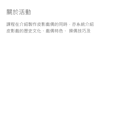
關於活動
課程在介紹製作皮影戲偶的同時，亦系統介紹
皮影戲的歷史文化、戲偶特色、 操偶技巧及
表演等相關知識；學員們可發揮創意及團結合
作精神，構思及排演獨創的皮影戲。
分享
服務條款
| 一般報名須知
|
使用條款 |
私隱政策
| 免責聲
明
© Copyright. Maestro Education Center
O/B Maestro Education Limited
1999-2022
. All rights reserved
​香港 荃灣大河道99 號99廣場 9樓