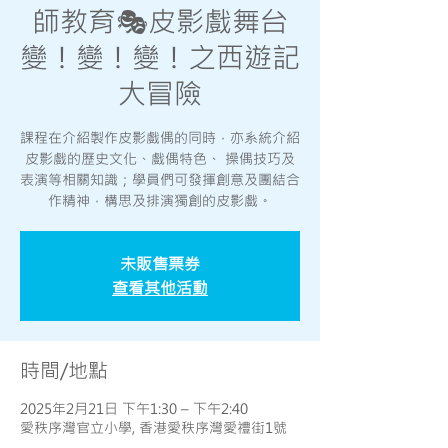
師教育🎭皮影戲舞台
變！變！變！之西遊記
大冒險
課程在介紹製作皮影戲偶的同時，亦系統介紹
皮影戲的歷史文化、戲偶特色、 操偶技巧及
表演等相關知識；學員們可發揮創意及團結合
作精神，構思及排演獨創的皮影戲。
未販售票券
查看其他活動
時間/地點
2025年2月21日 下午1:30 – 下午2:40
愛秩序灣官立小學, 香港愛秩序灣愛禮街1號