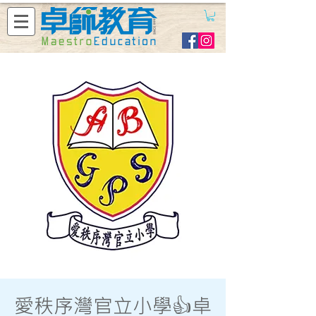
愛秩序灣官立小學👍卓