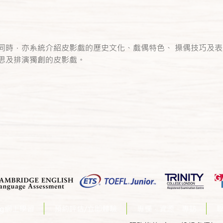
同時，亦系統介紹皮影戲的歷史文化、戲偶特色、 操偶技巧及
思及排演獨創的皮影戲。
ing網上學習
預約評估/立即體驗
專欄．資源．專訪