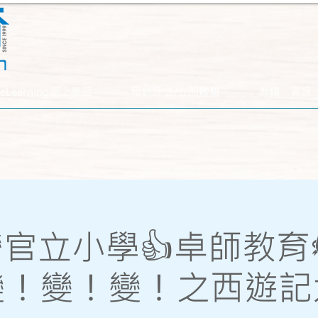
eLearning網上學習
預約評估/立即體驗
專欄．資源
官立小學👍卓師教育
變！變！變！之西遊記