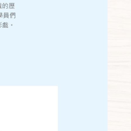
戲的歷
學員們
影戲。