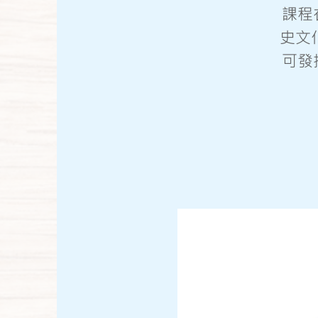
課程
史文
可發