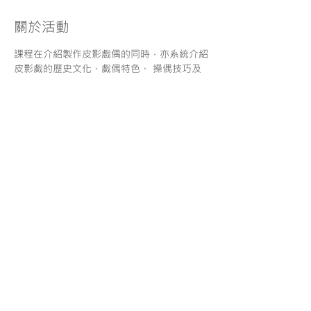
關於活動
課程在介紹製作皮影戲偶的同時，亦系統介紹
皮影戲的歷史文化、戲偶特色、 操偶技巧及
表演等相關知識；學員們可發揮創意及團結合
作精神，構思及排演獨創的皮影戲。
分享
服務條款
| 一般報名須知
|
使用條款 |
私隱政策
| 免責聲
明
© Copyright. Maestro Education Center
O/B Maestro Education Limited
1999-2022
. All rights reserved
​香港 荃灣大河道99 號99廣場 9樓