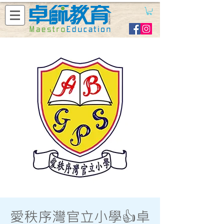
愛秩序灣官立小學👍卓