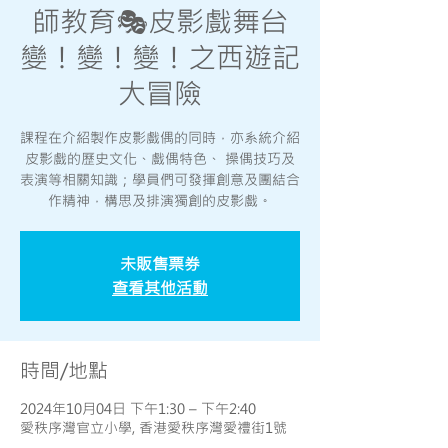
師教育🎭皮影戲舞台
變！變！變！之西遊記
大冒險
課程在介紹製作皮影戲偶的同時，亦系統介紹
皮影戲的歷史文化、戲偶特色、 操偶技巧及
表演等相關知識；學員們可發揮創意及團結合
作精神，構思及排演獨創的皮影戲。
未販售票券
查看其他活動
時間/地點
2024年10月04日 下午1:30 – 下午2:40
愛秩序灣官立小學, 香港愛秩序灣愛禮街1號