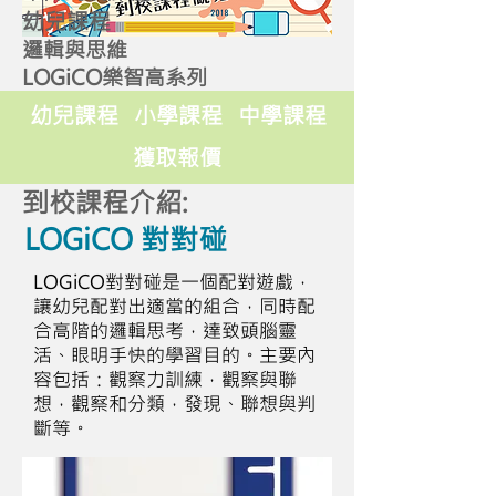
幼兒課程
邏輯與思維
LOGiCO樂智高系列
幼兒課程
小學課程
中學課程
獲取報價
到校課程介紹:
LOGiCO 對對碰
LOGiCO對對碰是一個配對遊戲，
讓幼兒配對出適當的組合，同時配
合高階的邏輯思考，達致頭腦靈
活、眼明手快的學習目的。主要內
容包括：觀察力訓練，觀察與聯
想，觀察和分類，發現、聯想與判
斷等。