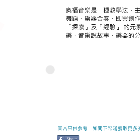
奧福音樂是一種教學法，
舞蹈、樂器合奏、即興創
「探索」及「經驗」 的元
樂、音樂說故事、樂器的
圖片只供參考，如閣下希滿獲取更多
Share