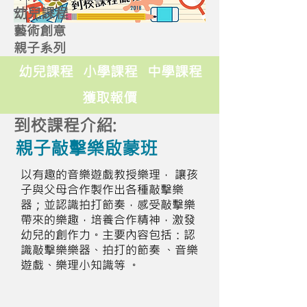
幼兒課程
藝術創意
親子系列
幼兒課程
小學課程
中學課程
獲取報價
到校課程介紹:
親子敲擊樂啟蒙班
以有趣的音樂遊戲教授樂理， 讓孩
子與父母合作製作出各種敲擊樂
器；並認識拍打節奏，感受敲擊樂
帶來的樂趣，培養合作精神，激發
幼兒的創作力。主要內容包括：認
識敲擊樂樂器、拍打的節奏 、音樂
遊戲、樂理小知識等 。