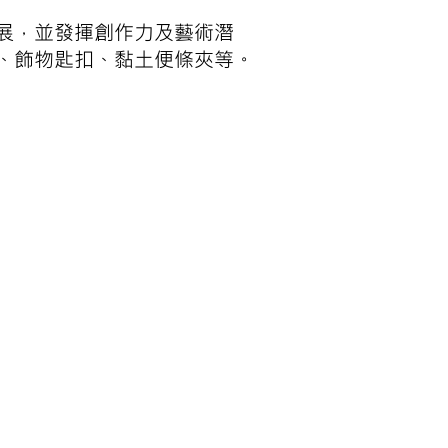
展，並發揮創作力及藝術潛
、飾物匙扣、黏土便條夾等。