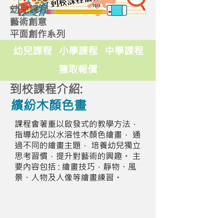
幼兒課程
藝術創意
平面創作系列
幼兒課程
小學課程
中學課程
獲取報價
到校課程介紹:
繽紛木顏色畫
課程會著重以啟發式的教學方法，
指導幼兒以水溶性木顏色繪畫， 通
過不同的繪畫主題， 培養幼兒獨立
思考習慣，提升對藝術的興趣。 主
要內容包括 : 繪畫技巧，靜物、風
景、人物及人像等繪畫練習。