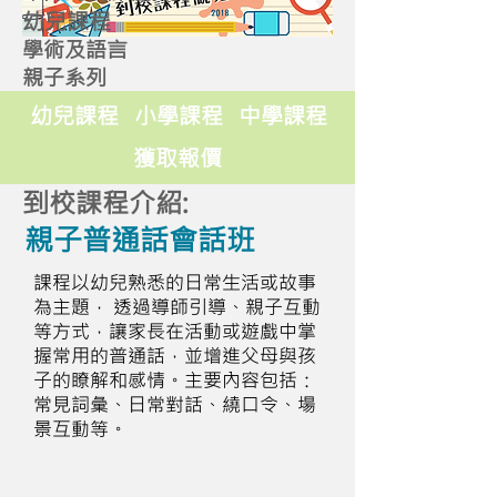
幼兒課程
學術及語言
親子系列
幼兒課程
小學課程
中學課程
獲取報價
到校課程介紹:
親子普通話會話班
課程以幼兒熟悉的日常生活或故事
為主題， 透過導師引導、親子互動
等方式，讓家長在活動或遊戲中掌
握常用的普通話，並增進父母與孩
子的瞭解和感情。主要內容包括：
常見詞彙、日常對話、繞口令、場
景互動等。