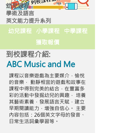
幼兒課程
學術及語言
英文能力提升系列
幼兒課程
小學課程
中學課程
獲取報價
到校課程介紹:
ABC Music and Me
課程以音樂遊戲為主要媒介，愉悅
的音樂， 動靜相宜的遊戲和故事在
課程中得到完美的結合，在豐富多
彩的活動中發掘幼兒的興趣， 培養
其藝術素養，發展語言天賦，建立
早期閱讀能力，增強自信心。 主要
內容包括：26個英文字母的發音、
日常生活詞彙學習等。