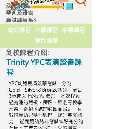
幼兒課程
學術及語言
應試訓練系列
幼兒課程
小學課程
中學課程
獲取報價
到校課程介紹:
Trinity YPC表演證書課
程
YPC幼兒表演啟蒙考試，分為
Gold，Silver及Bronze級別，適合
3歲或以上的幼兒參加。本課程透
過有趣的兒歌、舞蹈、話劇等教學
元素，針對考試的範圍而設計，有
效培養幼兒學習興趣，提升英文能
力， 從而讓幼兒為考試做好充分的
準備。主要內容包括：兒歌讚賞、