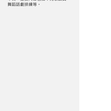
舞蹈話劇排練等。