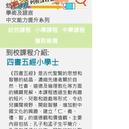
幼兒課程
學術及語言
中文能力提升系列
幼兒課程
小學課程
中學課程
獲取報價
到校課程介紹:
四書五經小學士
《四書五經》是古代聖賢的思想和
智慧的結晶，濃縮先達者關於自
然、社會、道德及倫理教化等方面
的精闢見解。本課程透過生動有趣
的短片、兒歌和遊戲等形式，令幼
兒擴闊視野，開啟智慧，增加對中
國文化的興趣，建立「仁、義、
禮、智」的道德觀和價值觀。主要
內容包括：孔子和孟子生平簡介，