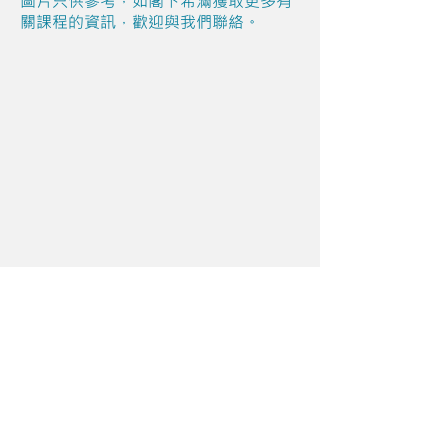
圖片只供參考，如閣下希滿獲取更多有
關課程的資訊，歡迎與我們聯絡。
Share