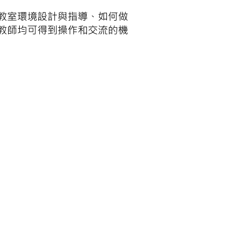
教室環境設計與指導、如何做
教師均可得到操作和交流的機