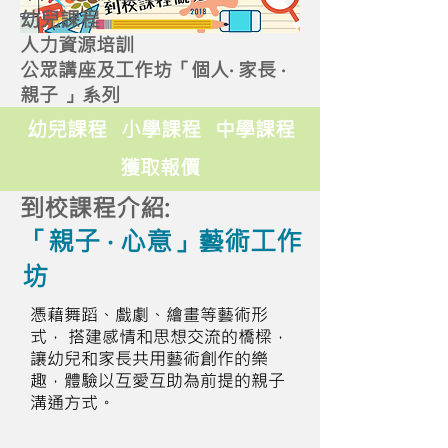
幼兒課程
人力資源培訓
公眾講座及工作坊「個人‧ 家長 ‧
親子 」系列
幼兒課程
小學課程
中學課程
獲取報價
到校課程介紹:
「親子 ‧ 心意」藝術工作
坊
憑藉舞蹈、戲劇、繪畫等藝術形
式， 搭建感情和思想交流的橋樑，
讓幼兒和家長共用藝術創作的樂
趣，體驗以互愛互助為前提的親子
溝通方式。