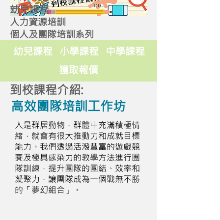
幼兒課程
人力資源培訓
個人及團隊培訓系列
幼兒課程
小學課程
中學課程
獲取報價
到校課程介紹:
高效團隊培訓工作坊
人是群居動物，群體中充滿積極情
緒，就會有很大推動力和成就目標
能力。我們透過活潑豐富的遊戲競
賽及極具感染力的教學方法進行團
隊訓練，提升團隊的團結、效率和
凝聚力，讓團隊成為一個戰無不勝
的「夢幻組合」。