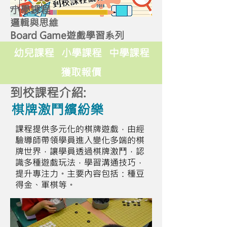
小學課程
邏輯與思維
Board Game遊戲學習系列
幼兒課程
小學課程
中學課程
獲取報價
到校課程介紹:
棋牌激鬥繽紛樂
課程提供多元化的棋牌遊戲，由經
驗導師帶領學員進入變化多端的棋
牌世界，讓學員透過棋牌激鬥，認
識多種遊戲玩法，學習溝通技巧，
提升專注力。主要內容包括：種豆
得金、軍棋等。