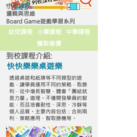
小學課程
邏輯與思維
Board Game遊戲學習系列
幼兒課程
小學課程
中學課程
獲取報價
到校課程介紹:
快快樂樂桌遊樂
透過桌遊和紙牌等不同類型的遊
戲，讓學員運用不同的策略，取勝
利，從中增長智慧，體會「團結就
是力量」道理。不僅開發學員的智
能，而且培養耐性、深思、冷靜等
個人品質。主要內容包括：合則兩
利、策略應用、智取勝機等。