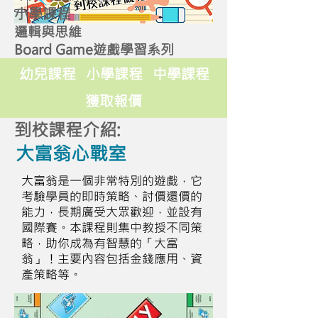
小學課程
邏輯與思維
Board Game遊戲學習系列
幼兒課程
小學課程
中學課程
獲取報價
到校課程介紹:
大富翁心戰室
大富翁是一個非常特別的遊戲，它
考驗學員的即時策略、討價還價的
能力，長期廣受大眾歡迎，並設有
國際賽。本課程則集中教授不同策
略，助你成為有智慧的「大富
翁」！主要內容包括金錢應用、資
產策略等。